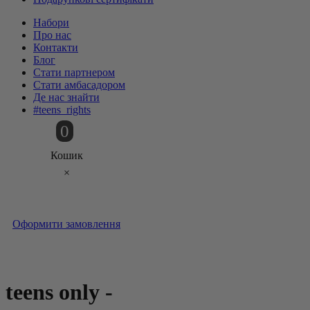
Набори
Про нас
Контакти
Блог
Стати партнером
Стати амбасадором
Де нас знайти
#teens_rights
0
Кошик
×
Оформити замовлення
teens only
-