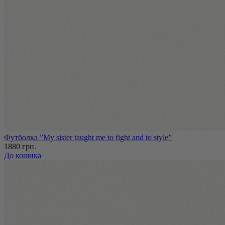
Футболка ”My sister taught me to fight and to style”
1880 грн.
До кошика