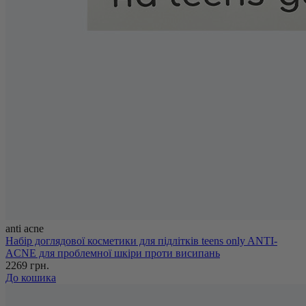
anti acne
Набір доглядової косметики для підлітків teens only ANTI-
ACNE для проблемної шкіри проти висипань
2269 грн.
До кошика