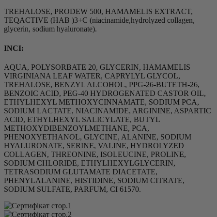
TREHALOSE, PRODEW 500, HAMAMELIS EXTRACT,
TEQACTIVE (HAB )3+C (niacinamide,hydrolyzed collagen,
glycerin, sodium hyaluronate).
INCI:
AQUA, POLYSORBATE 20, GLYCERIN, HAMAMELIS
VIRGINIANA LEAF WATER, CAPRYLYL GLYCOL,
TREHALOSE, BENZYL ALCOHOL, PPG-26-BUTETH-26,
BENZOIC ACID, PEG-40 HYDROGENATED CASTOR OIL,
ETHYLHEXYL METHOXYCINNAMATE, SODIUM PCA,
SODIUM LACTATE, NIACINAMIDE, ARGININE, ASPARTIC
ACID, ETHYLHEXYL SALICYLATE, BUTYL
METHOXYDIBENZOYLMETHANE, PCA,
PHENOXYETHANOL, GLYCINE, ALANINE, SODIUM
HYALURONATE, SERINE, VALINE, HYDROLYZED
COLLAGEN, THREONINE, ISOLEUCINE, PROLINE,
SODIUM CHLORIDE, ETHYLHEXYLGLYCERIN,
TETRASODIUM GLUTAMATE DIACETATE,
PHENYLALANINE, HISTIDINE, SODIUM CITRATE,
SODIUM SULFATE, PARFUM, CI 61570.