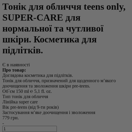
Тонік для обличчя teens only,
SUPER-CARE для
нормальної та чутливої
шкіри. Косметика для
підлітків.
Є в наявності
Про товар:
Доглядова косметика для підлітків.
Тонік для обличчя, призначений для щоденного м’якого
доочищення та зволоження шкіри pre-teens.
Об`єм
150 ml ℮ 5,1 fl. oz.
Тип
тонік для обличчя
Лінійка
super care
Вік
pre-teens (від 9-ти років)
Застосування
м’яке доочищення і зволоження
779 грн.
-