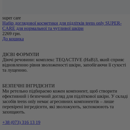
super care
Набір доглядової косметики для підлітків teens only SUPER-
CARE для нормальної та чутливої шкіри
2269 грн.
До кошика
ДІЄВІ ФОРМУЛИ
Діючі речовини: комплекс TEQACTIVE (HaB)3, який сприяє
відновленню рівня зволоженості шкіри, запобігаючи її сухості
та лущенню.
БЕЗПЕЧНІ ІНГРІДІЄНТИ
Ми ретельно підбираємо кожен компонент, щоб створити
ефективний і безпечний догляд для підліткової шкіри. У складі
засобів teens only немає агресивних компонентів – лише
перевірені інгредієнти, які зволожують, заспокоюють та
захищають.
+38 (073) 316 13 19