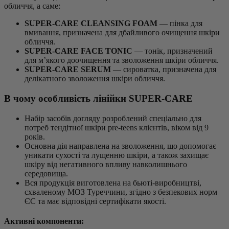
обличчя, а саме:
SUPER-CARE CLEANSING FOAM
— пінка для
вмивання, призначена для дбайливого очищення шкіри
обличчя.
SUPER-CARE FACE TONIC
— тонік, призначений
для м’якого доочищення та зволоження шкіри обличчя.
SUPER-CARE SERUM
— сироватка, призначена для
делікатного зволоження шкіри обличчя.
В чому особливість лінійки SUPER-CARE
Набір засобів догляду розроблений спеціально для
потреб тендітної шкіри pre-teens клієнтів, віком від 9
років.
Основна дія направлена на зволоження, що допомогає
уникати сухості та лущенню шкіри, а також захищає
шкіру від негативного впливу навколишнього
середовища.
Вся продукція виготовлена на бьюті-виробництві,
схваленому МОЗ Туреччини, згідно з безпекових норм
ЄС та має відповідні сертифікати якості.
Активні компоненти: