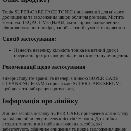
Тонік SUPER-CARE FACE TONIC призначений для м’якого
доочищення та зволоження шкіри обличчя pre-teens. Містить
комплекс TEQACTIVE (HaB)3, який сприяє відновленню
рівня зволоженості шкіри, запобігаючи її сухості та лущенню.
Спосіб застосування:
Нанесіть невелику кількість тоніка на ватний диск і
обережно протріть шкіру обличчя після етапу очищення.
Рекомендації щодо застосування
використовуйте вранці та ввечері з пінкою SUPER-CARE
CLEANSING FOAM і сироваткою SUPER-CARE SERUM,
щоб досягти найкращого результату.
Інформація про лінійку
Лінійка засобів догляду SUPER-CARE призначена для догляду
за шкірою обличчя pre-teens клієнтів 9+ років. До лінійки
входить триетапний набір доглядових засобів, які
забезпечують дбайливе очищення та ніжне зволоження шкіри