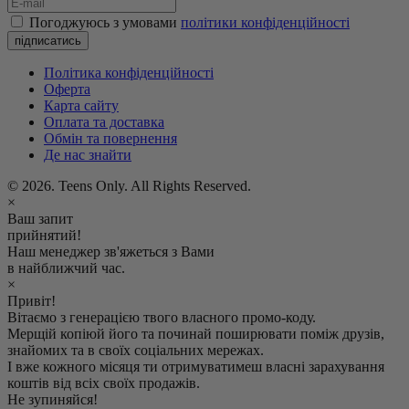
Погоджуюсь з умовами
політики конфіденційності
підписатись
Політика конфіденційності
Оферта
Карта сайту
Оплата та доставка
Обмін та повернення
Де нас знайти
© 2026. Teens Only. All Rights Reserved.
×
Ваш запит
прийнятий!
Наш менеджер зв'яжеться з Вами
в найближчий час.
×
Привіт!
Вітаємо з генерацією твого власного промо-коду.
Мерщій копіюй його та починай поширювати поміж друзів,
знайомих та в своїх соціальних мережах.
І вже кожного місяця ти отримуватимеш власні зарахування
коштів від всіх своїх продажів.
Не зупиняйся!