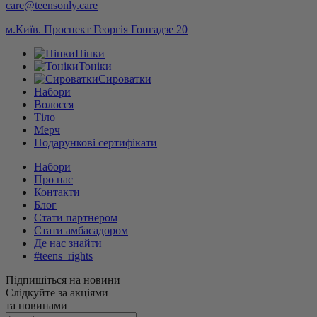
care@teensonly.care
м.Київ. Проспект Георгія Гонгадзе 20
Пінки
Тоніки
Сироватки
Набори
Волосся
Тіло
Мерч
Подарункові сертифікати
Набори
Про нас
Контакти
Блог
Стати партнером
Стати амбасадором
Де нас знайти
#teens_rights
Підпишіться на новини
Слідкуйте за акціями
та новинами