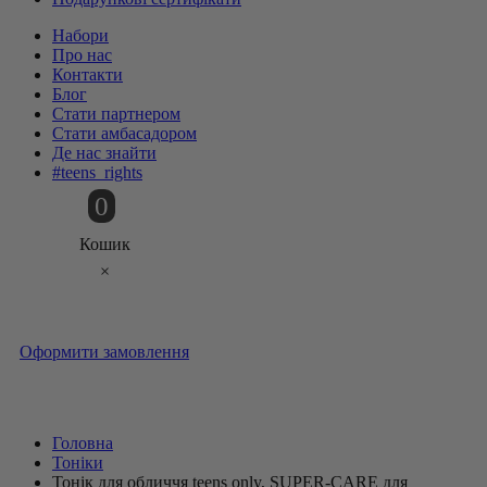
Набори
Про нас
Контакти
Блог
Стати партнером
Стати амбасадором
Де нас знайти
#teens_rights
0
Кошик
×
Оформити замовлення
Головна
Тоніки
Тонік для обличчя teens only, SUPER-CARE для