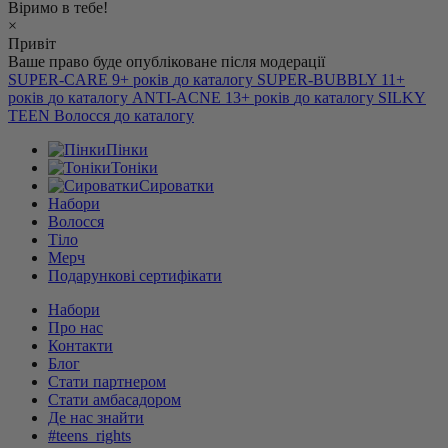
Віримо в тебе!
×
Привіт
Ваше право буде опубліковане після модерації
SUPER-CARE
9+ років
до каталогу
SUPER-BUBBLY
11+
років
до каталогу
ANTI-ACNE
13+ років
до каталогу
SILKY
TEEN
Волосся
до каталогу
Пінки
Тоніки
Сироватки
Набори
Волосся
Тіло
Мерч
Подарункові сертифікати
Набори
Про нас
Контакти
Блог
Стати партнером
Стати амбасадором
Де нас знайти
#teens_rights