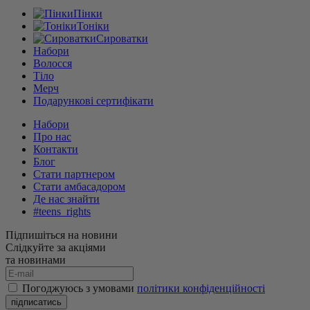
Пінки
Тоніки
Сироватки
Набори
Волосся
Тіло
Мерч
Подарункові сертифікати
Набори
Про нас
Контакти
Блог
Стати партнером
Стати амбасадором
Де нас знайти
#teens_rights
Підпишіться на новини
Слідкуйте за акціями
та новинами
Погоджуюсь з умовами
політики конфіденційності
підписатись