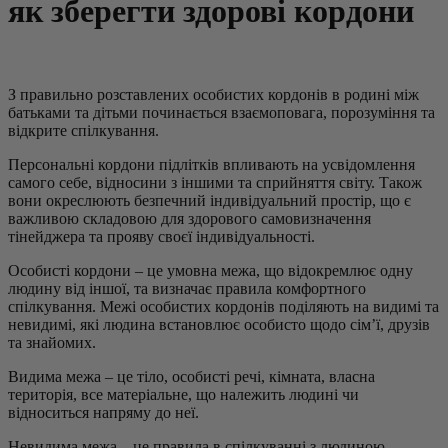
як зберегти здорові кордони
З правильно розставлених особистих кордонів в родині між
батьками та дітьми починається взаємоповага, порозуміння та
відкрите спілкування.
Персональні кордони підлітків впливають на усвідомлення
самого себе, відносини з іншими та сприйняття світу. Також
вони окреслюють безпечний індивідуальний простір, що є
важливою складовою для здорового самовизначення
тінейджера та прояву своєї індивідуальності.
Особисті кордони – це умовна межа, що відокремлює одну
людину від іншої, та визначає правила комфортного
спілкування. Межі особистих кордонів поділяють на видимі та
невидимі, які людина встановлює особисто щодо сімʼї, друзів
та знайомих.
Видима межа – це тіло, особисті речі, кімната, власна
територія, все матеріальне, що належить людині чи
відноситься напряму до неї.
Невидима межа – це правила в спілкуванні з людиною,