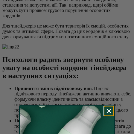
ставлення та допустимі дії. Так, наприклад, щирі обійми
можуть бути проявом грубого порушення особистих
кордонів.
Для тінейджерів це може бути територія їх емоцій, особистих
думок та інтимної сфери. Повага до цих кордонів є ключовою
для формування та підтримки позитивного емоційного стану.
Психологи радять звернути особливу
увагу на особисті кордони тінейджера
в наступних ситуаціях:
Прийняття змін в підлітковому віці.
Під час
підліткового періоду тінейджери активно вивчають себе,
формуючи власну ідентичність та взаємовідносини з
оточуючими. Батькам важливо розуміти, що зміни у
поведінці та відносинах є нормальною частиною цього
процесу і не боятись цього.
Повага до приватності.
Один із ключових елементів
поваги до особистих кордонів тінейджера – це повага до
їх приватності. Варто забезпечити підліткам простір для