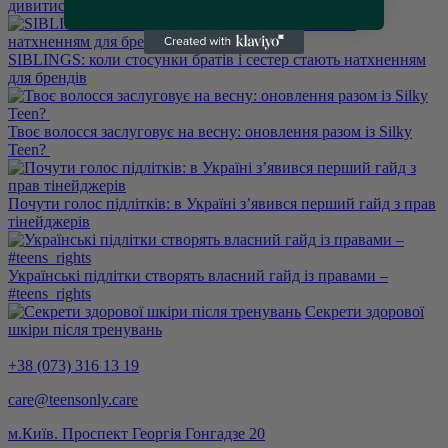
дивитись всі
SIBLINGS: коли стосунки братів і сестер стають натхненням
для брендів
Твоє волосся заслуговує на весну: оновлення разом із Silky
Teen?
Почути голос підлітків: в Україні з’явився перший гайд з прав
тінейджерів
Українські підлітки створять власний гайд із правами –
#teens_rights
Секрети здорової
шкіри після тренувань
+38 (073) 316 13 19
care@teensonly.care
м.Київ. Проспект Георгія Гонгадзе 20