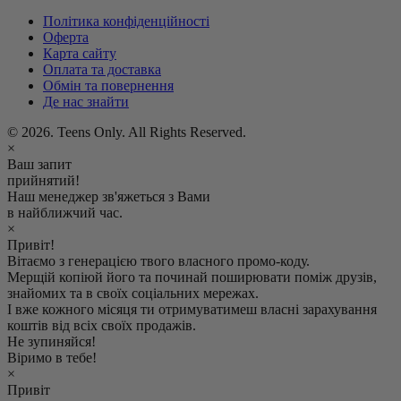
Політика конфіденційності
Оферта
Карта сайту
Оплата та доставка
Обмін та повернення
Де нас знайти
© 2026. Teens Only. All Rights Reserved.
×
Ваш запит
прийнятий!
Наш менеджер зв'яжеться з Вами
в найближчий час.
×
Привіт!
Вітаємо з генерацією твого власного промо-коду.
Мерщій копіюй його та починай поширювати поміж друзів,
знайомих та в своїх соціальних мережах.
І вже кожного місяця ти отримуватимеш власні зарахування
коштів від всіх своїх продажів.
Не зупиняйся!
Віримо в тебе!
×
Привіт