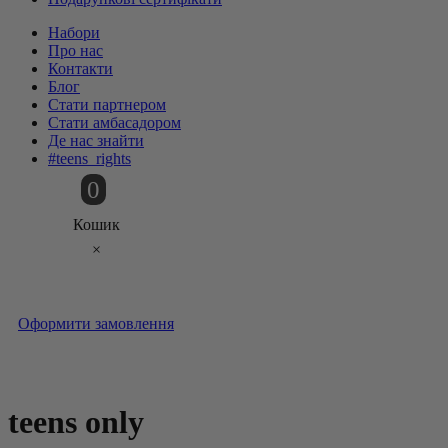
Набори
Про нас
Контакти
Блог
Стати партнером
Стати амбасадором
Де нас знайти
#teens_rights
0
Кошик
×
Оформити замовлення
teens only