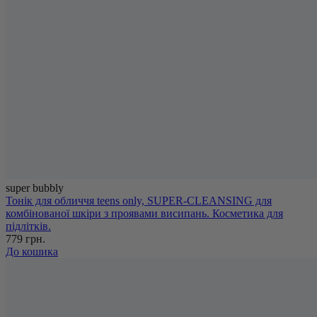
super bubbly
Тонік для обличчя teens only, SUPER-CLEANSING для
комбінованої шкіри з проявами висипань. Косметика для
підлітків.
779 грн.
До кошика