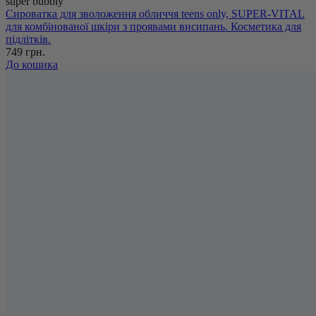
super bubbly
Сироватка для зволоження обличчя teens only, SUPER-VITAL
для комбінованої шкіри з проявами висипань. Косметика для
підлітків.
749 грн.
До кошика